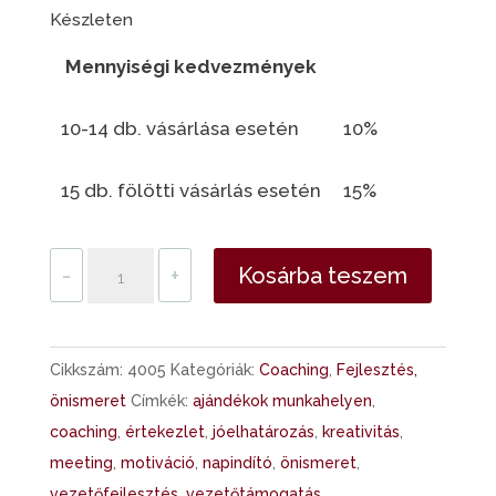
Készleten
Mennyiségi kedvezmények
10-14 db. vásárlása esetén
10%
15 db. fölötti vásárlás esetén
15%
Impulzusok
-
+
Kosárba teszem
-
Martin
Hajdu
Cikkszám:
4005
Kategóriák:
Coaching
,
Fejlesztés,
György
önismeret
Címkék:
ajándékok munkahelyen
,
és
coaching
,
értekezlet
,
jóelhatározás
,
kreativitás
,
Bognár
meeting
,
motiváció
,
napindító
,
önismeret
,
Nándor
vezetőfejlesztés
,
vezetőtámogatás