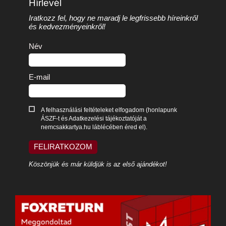
Hírlevél
Iratkozz fel, hogy ne maradj le legfrissebb híreinkről
és kedvezményeinkről!
Név
E-mail
A felhasználási feltételeket elfogadom (honlapunk
ÁSZF-t és Adatkezelési tájékoztatóját a
nemcsakkartya.hu láblécében éred el).
FELIRATKOZOM
Köszönjük és már küldjük is az első ajándékot!