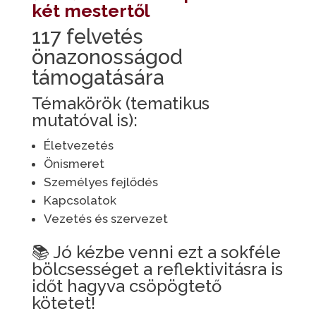
két mestertől
117 felvetés
önazonosságod
támogatására
Témakörök (tematikus
mutatóval is):
Életvezetés
Önismeret
Személyes fejlődés
Kapcsolatok
Vezetés és szervezet
📚 Jó kézbe venni ezt a sokféle
bölcsességet a reflektivitásra is
időt hagyva csöpögtető
kötetet!