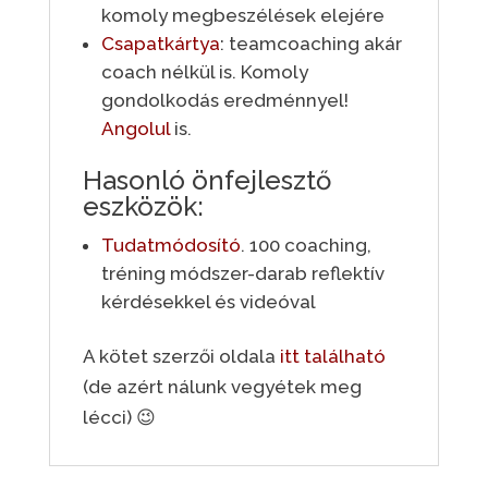
komoly megbeszélések elejére
Csapatkártya
: teamcoaching akár
coach nélkül is. Komoly
gondolkodás eredménnyel!
Angolul
is.
Hasonló önfejlesztő
eszközök:
Tudatmódosító
. 100 coaching,
tréning módszer-darab reflektív
kérdésekkel és videóval
A kötet szerzői oldala
itt található
(de azért nálunk vegyétek meg
lécci) 😉