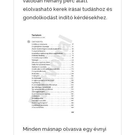
valóban néhány perc alatt
elolvasható kerek írásai tudáshoz és
gondolkodást indító kérdésekhez.
Minden másnap olvasva egy évnyi