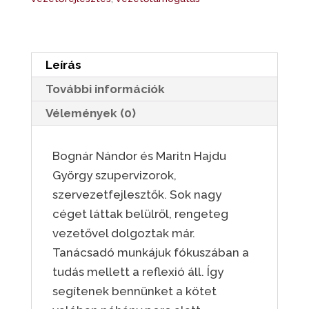
könyve
mennyiség
Leírás
További információk
Vélemények (0)
Bognár Nándor és Maritn Hajdu
György szupervizorok,
szervezetfejlesztők. Sok nagy
céget láttak belülről, rengeteg
vezetővel dolgoztak már.
Tanácsadó munkájuk fókuszában a
tudás mellett a reflexió áll. Így
segítenek bennünket a kötet