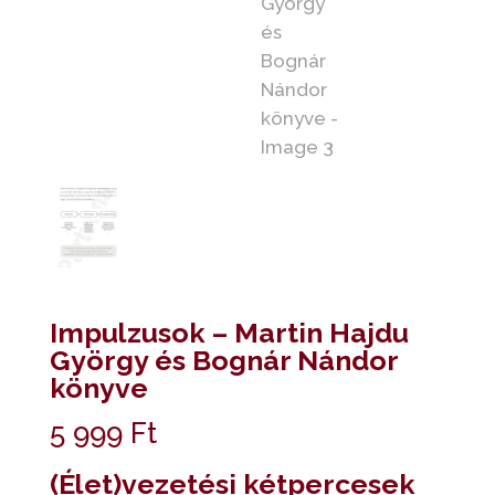
Impulzusok – Martin Hajdu
György és Bognár Nándor
könyve
5 999
Ft
(Élet)vezetési kétpercesek