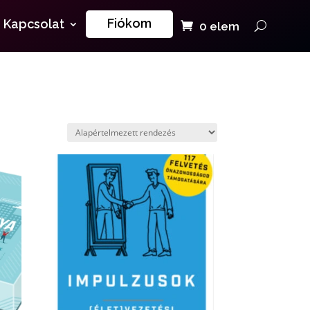
Fiókom
Kapcsolat
0 elem