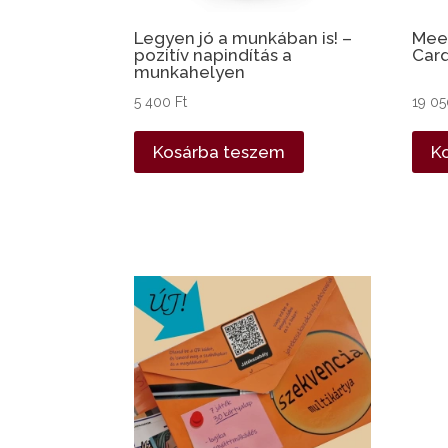
Legyen jó a munkában is! –
Meet
pozitív napindítás a
Card
munkahelyen
5 400
Ft
19 0
Kosárba teszem
K