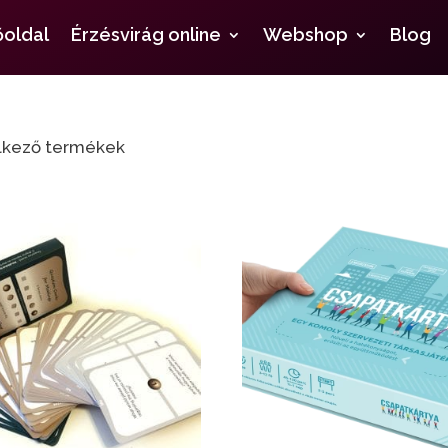
őoldal
Érzésvirág online
Webshop
Blog
lkező termékek