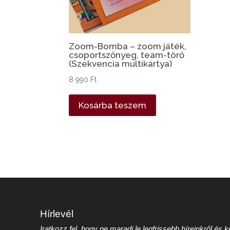
Zoom-Bomba – zoom játék,
csoportszőnyeg, team-törő
(Szekvencia multikártya)
8 990
Ft
Kosárba teszem
Hírlevél
Iratkozz fel, hogy ne maradj le legfrissebb híreinkről és