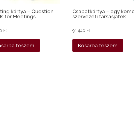
ing kártya – Question
Csapatkártya – egy komo
s for Meetings
szervezeti társasjáték
50
Ft
91 440
Ft
osárba teszem
Kosárba teszem