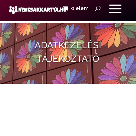
0 elem
ADATKEZELÉSI
TÁJÉKOZTATÓ