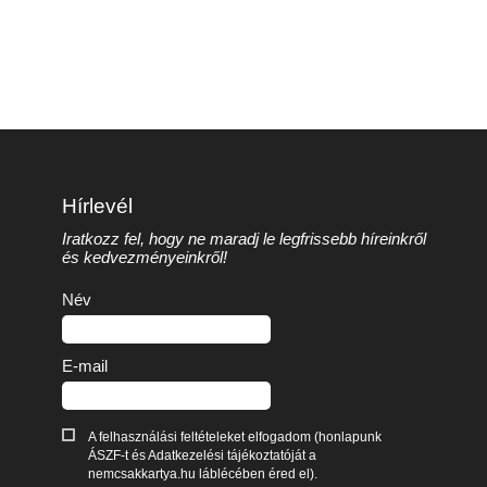
Hírlevél
Iratkozz fel, hogy ne maradj le legfrissebb híreinkről
és kedvezményeinkről!
Név
E-mail
A felhasználási feltételeket elfogadom (honlapunk
ÁSZF-t és Adatkezelési tájékoztatóját a
nemcsakkartya.hu láblécében éred el).