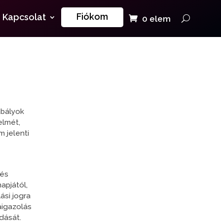
Fiókom
Kapcsolat
0 elem
abályok
elmét,
 jelenti
 és
apjától,
ási jogra
aigazolás
dását.