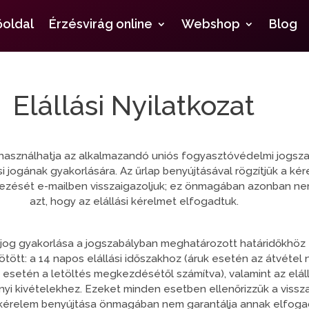
őoldal
Érzésvirág online
Webshop
Blog
Elállási Nyilatkozat
 használhatja az alkalmazandó uniós fogyasztóvédelmi jogsz
ási jogának gyakorlására. Az űrlap benyújtásával rögzítjük a kér
zését e-mailben visszaigazoljuk; ez önmagában azonban nem
azt, hogy az elállási kérelmet elfogadtuk.
i jog gyakorlása a jogszabályban meghatározott határidőkhöz
tött: a 14 napos elállási időszakhoz (áruk esetén az átvétel n
om esetén a letöltés megkezdésétől számítva), valamint az eláll
yi kivételekhez. Ezeket minden esetben ellenőrizzük a vissz
a kérelem benyújtása önmagában nem garantálja annak elfoga