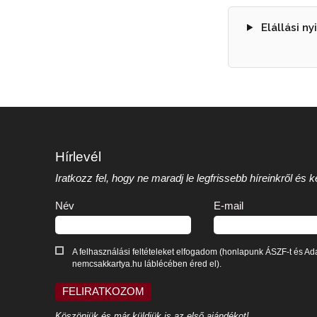
Elállási ny
Hírlevél
Iratkozz fel, hogy ne maradj le legfrissebb híreinkről és
Név
E-mail
A felhasználási feltételeket elfogadom (honlapunk ÁSZF-t és Ada
nemcsakkartya.hu láblécében éred el).
FELIRATKOZOM
Köszönjük és már küldjük is az első ajándékot!