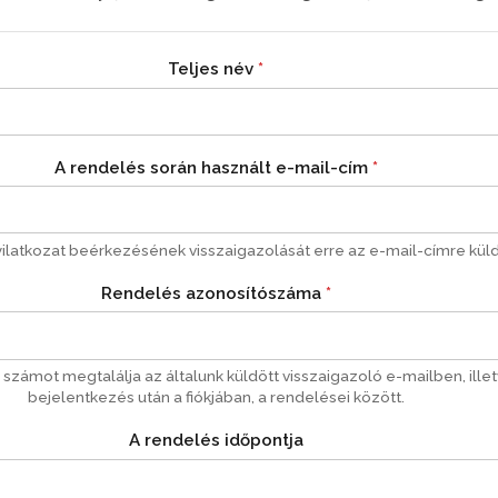
Teljes név
*
A rendelés során használt e-mail-cím
*
nyilatkozat beérkezésének visszaigazolását erre az e-mail-címre küld
Rendelés azonosítószáma
*
 számot megtalálja az általunk küldött visszaigazoló e-mailben, ille
bejelentkezés után a fiókjában, a rendelései között.
A rendelés időpontja