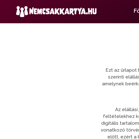
F
Ezt az űrlapot
szerinti eláll
amelynek beérke
Az elállás
feltételekhez kö
digitális tartal
vonatkozó törvén
előtt, ezért 