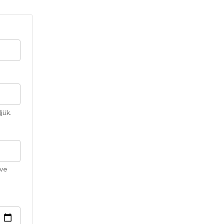
jük.
tve