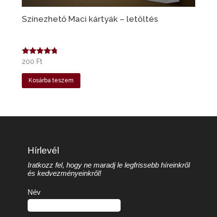
Színezhető Maci kártyák – letöltés
Értékelés:
200
Ft
4.60
/ 5
Kosárba teszem
Hírlevél
Iratkozz fel, hogy ne maradj le legfrissebb híreinkről
és kedvezményeinkről!
Név