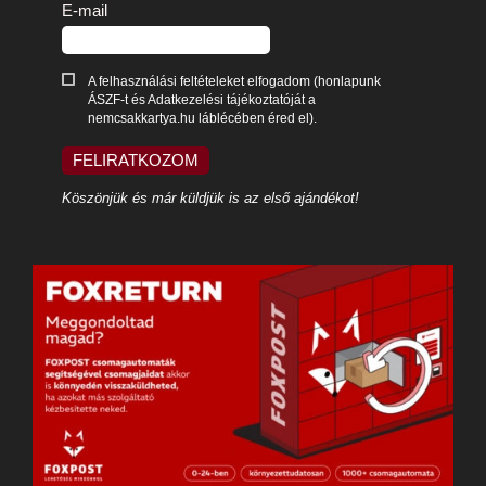
E-mail
A felhasználási feltételeket elfogadom (honlapunk
ÁSZF-t és Adatkezelési tájékoztatóját a
nemcsakkartya.hu láblécében éred el).
FELIRATKOZOM
Köszönjük és már küldjük is az első ajándékot!