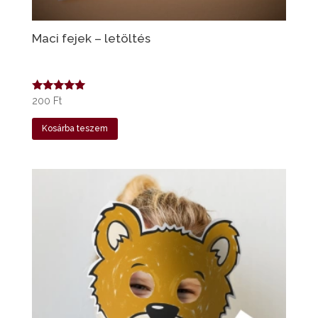
Maci fejek – letöltés
Értékelés:
200
Ft
5.00
/ 5
Kosárba teszem