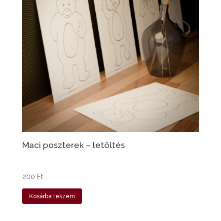
Maci poszterek – letöltés
200
Ft
Kosárba teszem