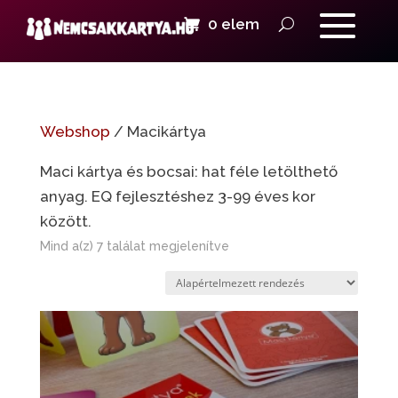
0 elem
Webshop
/ Macikártya
Maci kártya és bocsai: hat féle letölthető
anyag. EQ fejlesztéshez 3-99 éves kor
között.
Mind a(z) 7 találat megjelenítve