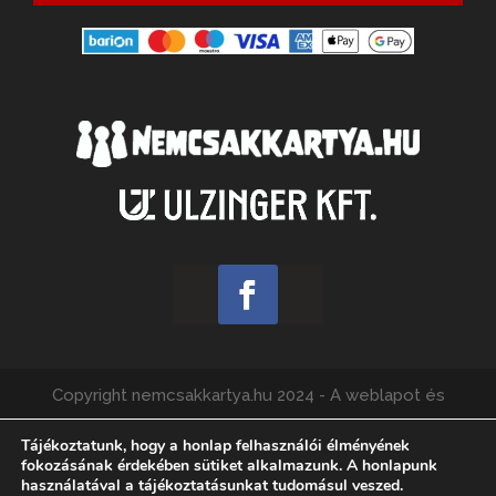
Copyright nemcsakkartya.hu 2024 - A weblapot és
webshopot üzemelteti az Ulzinger Kft., felelős kiadó:
Tájékoztatunk, hogy a honlap felhasználói élményének
Füzes Ádám.
fokozásának érdekében sütiket alkalmazunk. A honlapunk
használatával a tájékoztatásunkat tudomásul veszed.