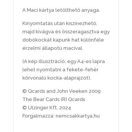
A Maci kártya letölthető anyaga.
Kinyomtatás után kiszínezhető,
majd kivágva és összeragasztva egy
dobókockát kapunk hat különféle
érzelmi állapotú macival.
(A kép illusztráció, egy A4-es lapra
lehet nyomtatni a fekete-fehér
körvonalú kocka-alaprajzot).
© Qcards and John Veeken 2009
The Bear Cards (R) Qcards
© Ulzinger Kft. 2024
Forgalmazza: nemcsakkartya.hu