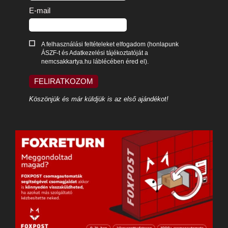
E-mail
A felhasználási feltételeket elfogadom (honlapunk
ÁSZF-t és Adatkezelési tájékoztatóját a
nemcsakkartya.hu láblécében éred el).
FELIRATKOZOM
Köszönjük és már küldjük is az első ajándékot!