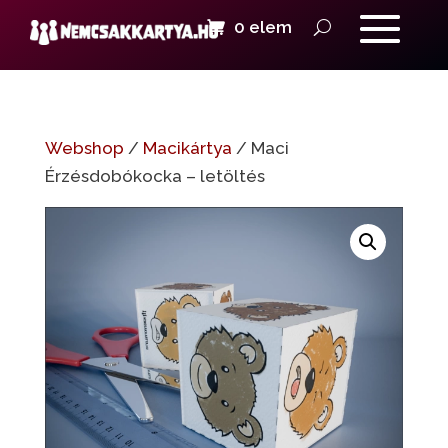
0 elem
Webshop
/
Macikártya
/ Maci
Érzésdobókocka – letöltés