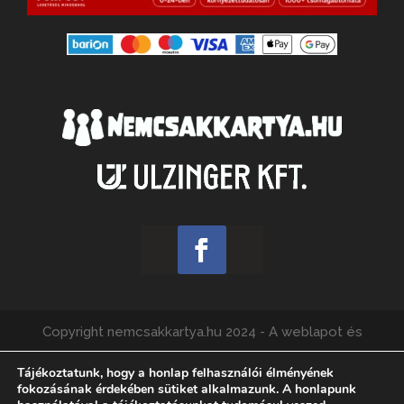
Copyright nemcsakkartya.hu 2024 - A weblapot és
webshopot üzemelteti az Ulzinger Kft., felelős kiadó:
Tájékoztatunk, hogy a honlap felhasználói élményének
Füzes Ádám.
fokozásának érdekében sütiket alkalmazunk. A honlapunk