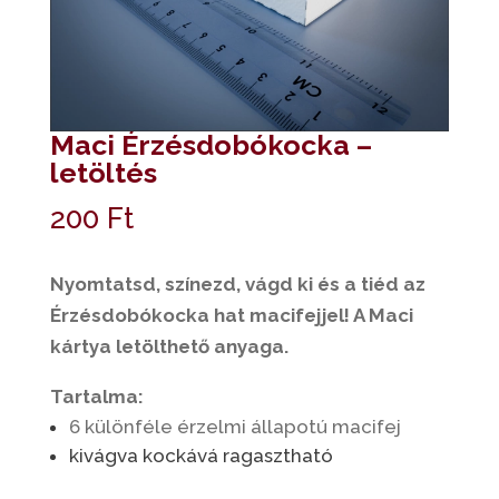
Maci Érzésdobókocka –
letöltés
200
Ft
Nyomtatsd, színezd, vágd ki és a tiéd az
Érzésdobókocka hat macifejjel! A Maci
kártya letölthető anyaga.
Tartalma:
6 különféle érzelmi állapotú macifej
kivágva kockává ragasztható