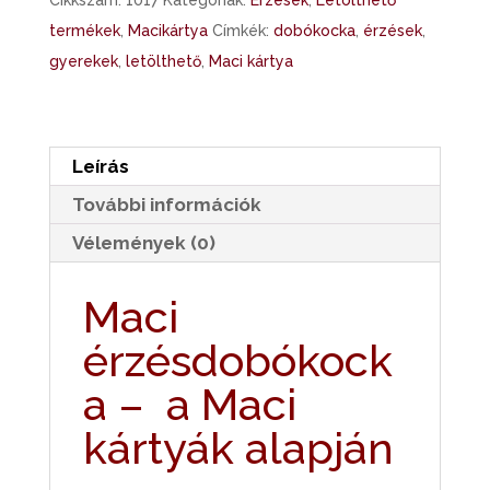
Cikkszám:
1017
Kategóriák:
Érzések
,
Letölthető
mennyiség
termékek
,
Macikártya
Címkék:
dobókocka
,
érzések
,
gyerekek
,
letölthető
,
Maci kártya
Leírás
További információk
Vélemények (0)
Maci
érzésdobókock
a – a Maci
kártyák alapján