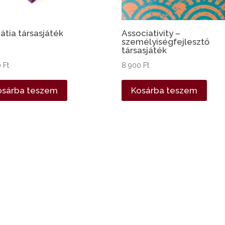
tia társasjáték
Associativity –
személyiségfejlesztő
társasjáték
0
Ft
8 900
Ft
osárba teszem
Kosárba teszem