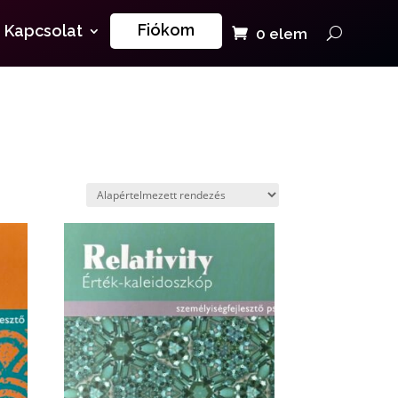
Fiókom
Kapcsolat
0 elem