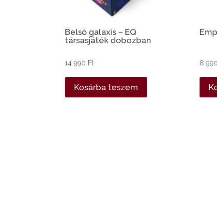
Belső galaxis – EQ
Empá
társasjáték dobozban
14 990
Ft
8 99
Kosárba teszem
K