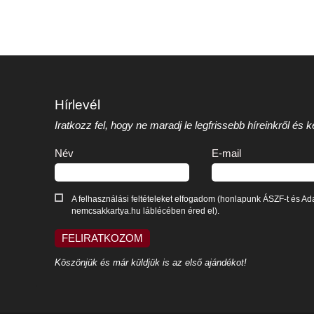
Hírlevél
Iratkozz fel, hogy ne maradj le legfrissebb híreinkről és
Név
E-mail
A felhasználási feltételeket elfogadom (honlapunk ÁSZF-t és Ada
nemcsakkartya.hu láblécében éred el).
FELIRATKOZOM
Köszönjük és már küldjük is az első ajándékot!