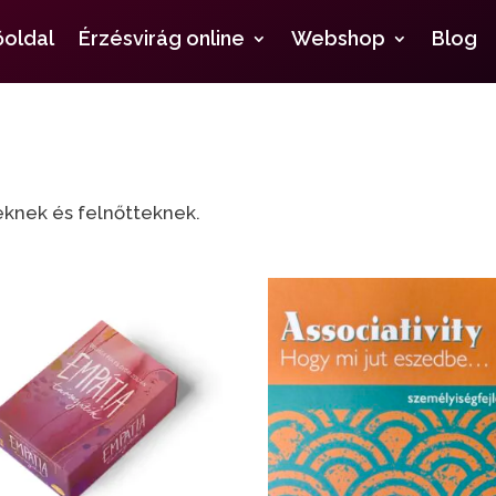
őoldal
Érzésvirág online
Webshop
Blog
eknek és felnőtteknek.