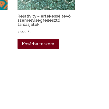
Relativity – értékessé tévő
személyiségfejlesztő
társasjáték
7 900
Ft
Kosárba teszem