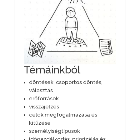
Témáinkból
döntések, csoportos döntés,
választás
erőforrások
visszajelzés
célok megfogalmazása és
kitűzése
személyiségtípusok
időgazdálkodás, priorizálás és