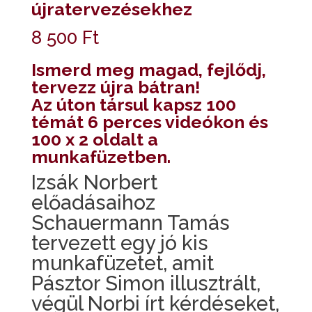
újratervezésekhez
8 500
Ft
Ismerd meg magad, fejlődj,
tervezz újra bátran!
Az úton társul kapsz 100
témát 6 perces videókon és
100 x 2 oldalt a
munkafüzetben.
Izsák Norbert
előadásaihoz
Schauermann Tamás
tervezett egy jó kis
munkafüzetet, amit
Pásztor Simon illusztrált,
végül Norbi írt kérdéseket,