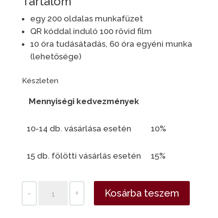
Tartalom
egy 200 oldalas munkafüzet
QR kóddal induló 100 rövid film
10 óra tudásátadás, 60 óra egyéni munka
(lehetősége)
Készleten
Mennyiségi kedvezmények
10-14 db. vásárlása esetén
10%
15 db. fölötti vásárlás esetén
15%
Tudatmódosító
-
+
Kosárba teszem
füzet
-