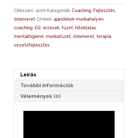
újratervezésekhez
Cikkszám:
4070
Kategóriák:
Coaching
,
Fejlesztés,
mennyiség
önismeret
Címkék:
ajándékok munkahelyen
,
coaching
,
EQ
,
érzések
,
füzet
,
hitoktatás
,
mentálhigiéné
,
munkafüzet
,
önismeret
,
terápia
,
vezetőfejlesztés
Leírás
További információk
Vélemények (0)