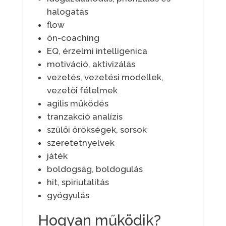
halogatás
flow
ön-coaching
EQ, érzelmi intelligenica
motiváció, aktivizálás
vezetés, vezetési modellek,
vezetői félelmek
agilis működés
tranzakció analízis
szülői örökségek, sorsok
szeretetnyelvek
játék
boldogság, boldogulás
hit, spiriutalitás
gyógyulás
Hogyan működik?