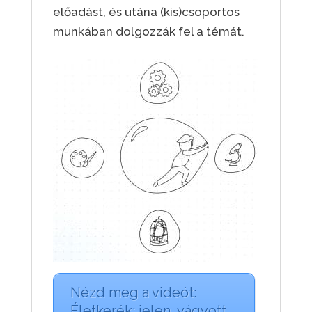
előadást, és utána (kis)csoportos
munkában dolgozzák fel a témát.
Nézd meg a videót:
Életkerék: jelen, vágyott