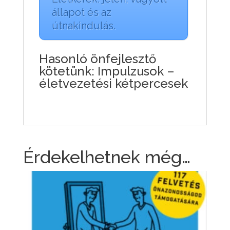
állapot és az
útnakindulás.
Hasonló önfejlesztő
kötetünk:
Impulzusok –
életvezetési kétpercesek
Érdekelhetnek még…