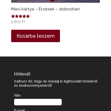
Maci kártya – Érzések – dobozban
Értékelés:
9 800
Ft
4.94
/ 5
Kosárba teszem
Hírlevél
Iratkozz fel, hogy ne maradj le legfrissebb híreinkről
és kedvezményeinkről!
Név
E-mail