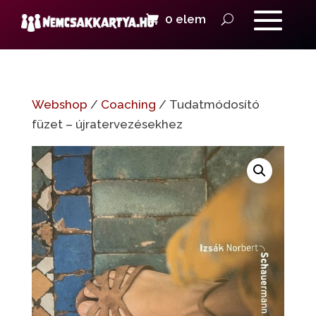
0 elem
Webshop
/
Coaching
/ Tudatmódosító
füzet – újratervezésekhez