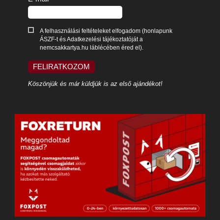
A felhasználási feltételeket elfogadom (honlapunk
ÁSZF-t és Adatkezelési tájékoztatóját a
nemcsakkartya.hu láblécében éred el).
FELIRATKOZOM
Köszönjük és már küldjük is az első ajándékot!