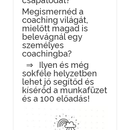
csapatodat?
Megismernéd a
coaching világát,
mielőtt magad is
belevágnál egy
személyes
coachingba?
⇒ Ilyen és még
sokféle helyzetben
lehet jó segítőd és
kísérőd a munkafüzet
és a 100 előadás!