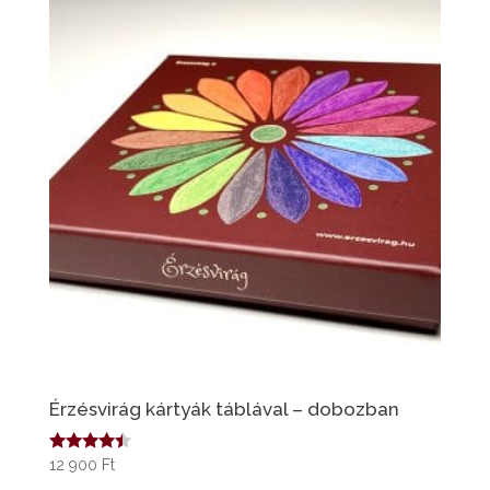
Érzésvirág kártyák táblával – dobozban
Értékelés
12 900
Ft
: