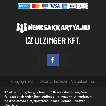
Copyright nemcsakkartya.hu 2024 - A weblapot és
webshopot üzemelteti az Ulzinger Kft., felelős kiadó:
Tájékoztatunk, hogy a honlap felhasználói élményének
Füzes Ádám.
fokozásának érdekében sütiket alkalmazunk. A honlapunk
használatával a tájékoztatásunkat tudomásul veszed.
Részletek