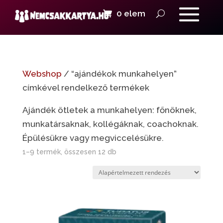
0 elem
Webshop
/ “ajándékok munkahelyen”
címkével rendelkező termékek
Ajándék ötletek a munkahelyen: főnöknek,
munkatársaknak, kollégáknak, coachoknak.
Épülésükre vagy megviccelésükre.
1–9 termék, összesen 12 db