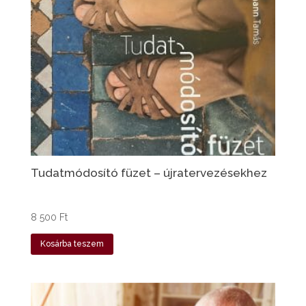
Tudatmódosító füzet – újratervezésekhez
8 500
Ft
Kosárba teszem