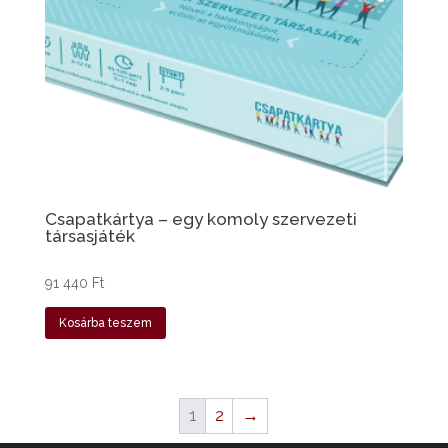
Csapatkártya – egy komoly szervezeti
társasjáték
91 440
Ft
Kosárba teszem
1
2
→