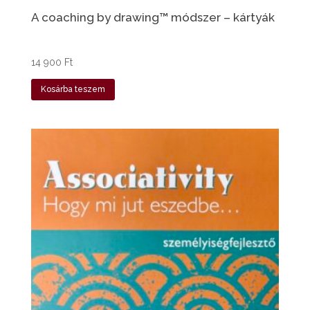
A coaching by drawing™ módszer – kártyák
14 900
Ft
Kosárba teszem