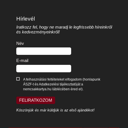
Hírlevél
Iratkozz fel, hogy ne maradj le legfrissebb híreinkről
és kedvezményeinkről!
Név
E-mail
A felhasználási feltételeket elfogadom (honlapunk
ÁSZF-t és Adatkezelési tájékoztatóját a
nemcsakkartya.hu láblécében éred el).
FELIRATKOZOM
Köszönjük és már küldjük is az első ajándékot!