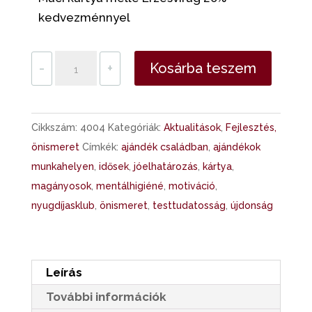
kedvezménnyel
Tudatos
-
+
Kosárba teszem
Nyugdíjas
kártya
–
Cikkszám:
4004
Kategóriák:
Aktualitások
,
Fejlesztés,
új
önismeret
Címkék:
ajándék családban
,
ajándékok
jövőkép
munkahelyen
,
idősek
,
jóelhatározás
,
kártya
,
az
magányosok
,
mentálhigiéné
,
motiváció
,
új
nyugdíjasklub
,
önismeret
,
testtudatosság
,
újdonság
életszakaszra
mennyiség
Leírás
További információk