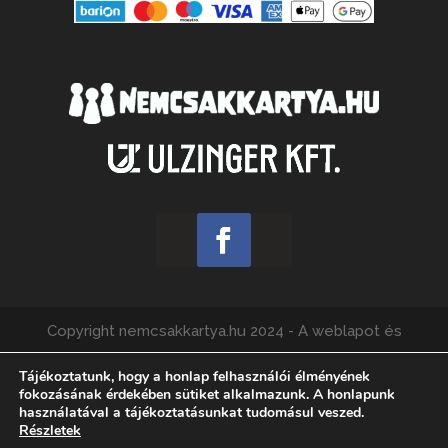
Copyright nemcsakkartya.hu 2024 - A weblapot és
webshopot üzemelteti az Ulzinger Kft., felelős kiadó:
Tájékoztatunk, hogy a honlap felhasználói élményének
Füzes Ádám.
fokozásának érdekében sütiket alkalmazunk. A honlapunk
használatával a tájékoztatásunkat tudomásul veszed.
Részletek
Kapcsolat
Elállási Nyilatkozat