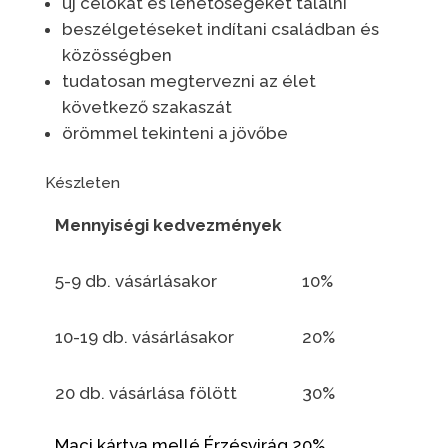
új célokat és lehetőségeket találni
beszélgetéseket indítani családban és
közösségben
tudatosan megtervezni az élet
következő szakaszát
örömmel tekinteni a jövőbe
Készleten
Mennyiségi kedvezmények
5-9 db. vásárlásakor
10%
10-19 db. vásárlásakor
20%
20 db. vásárlása fölött
30%
Maci kártya mellé Érzésvirág 20%