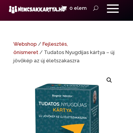
0 elem
Webshop
/
Fejlesztés,
önismeret
/ Tudatos Nyugdíjas kártya – új
jövőkép az új életszakaszra