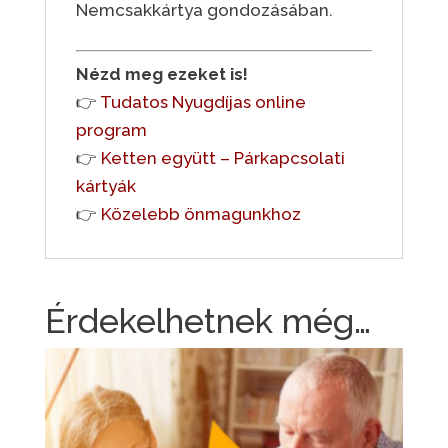
Nemcsakkártya gondozásában.
Nézd meg ezeket is!
👉
Tudatos Nyugdíjas online
program
👉
Ketten együtt – Párkapcsolati
kártyák
👉
Közelebb önmagunkhoz
Érdekelhetnek még…