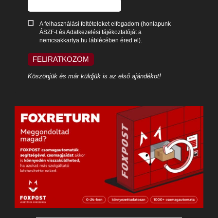
A felhasználási feltételeket elfogadom (honlapunk
ÁSZF-t és Adatkezelési tájékoztatóját a
nemcsakkartya.hu láblécében éred el).
FELIRATKOZOM
Köszönjük és már küldjük is az első ajándékot!