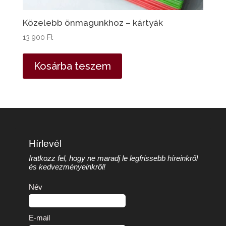
Közelebb önmagunkhoz – kártyák
13 900
Ft
Kosárba teszem
Hírlevél
Iratkozz fel, hogy ne maradj le legfrissebb híreinkről
és kedvezményeinkről!
Név
E-mail