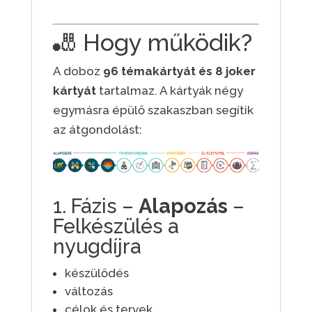
🎳 Hogy működik?
A doboz
96 témakártyát és 8 joker
kártyát
tartalmaz. A kártyák négy
egymásra épülő szakaszban segítik
az átgondolást:
1. Fázis –
Alapozás
–
Felkészülés a
nyugdíjra
készülődés
változás
célok és tervek