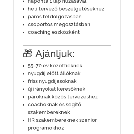
naponta 1 lap húzásával
heti tervező beszélgetésekhez
páros feldolgozásban
csoportos megosztásban
coaching eszközként
🎁 Ajánljuk:
55–70 év közöttieknek
nyugdíj előtt állóknak
friss nyugdíjasoknak
új irányokat keresőknek
pároknak közös tervezéshez
coachoknak és segítő
szakembereknek
HR szakembereknek szenior
programokhoz