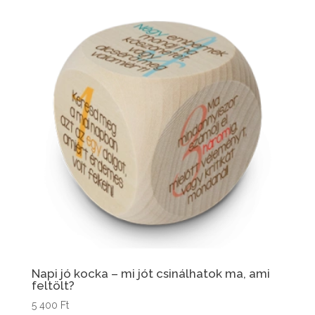
Napi jó kocka – mi jót csinálhatok ma, ami
feltölt?
5 400
Ft