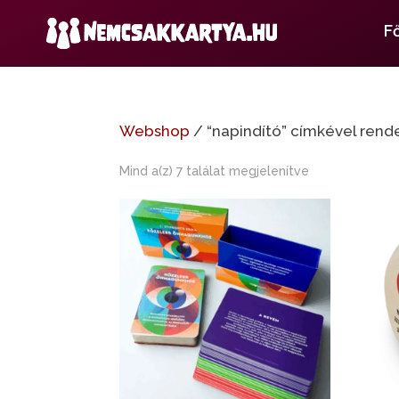
F
Webshop
/ “napindító” címkével ren
Mind a(z) 7 találat megjelenítve