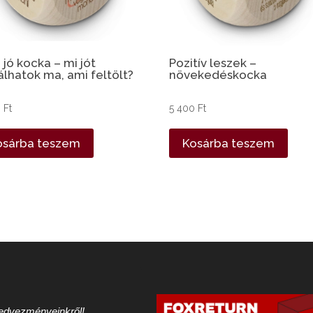
 jó kocka – mi jót
Pozitív leszek –
álhatok ma, ami feltölt?
növekedéskocka
0
Ft
5 400
Ft
osárba teszem
Kosárba teszem
 kedvezményeinkről!