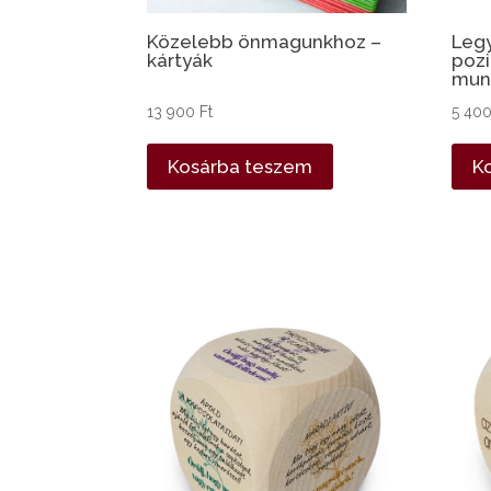
Közelebb önmagunkhoz –
Legy
kártyák
pozi
mun
13 900
Ft
5 40
Kosárba teszem
K