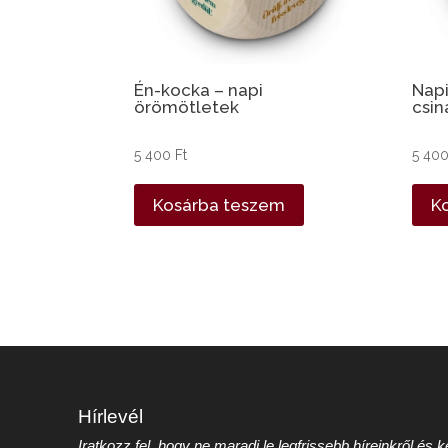
Én-kocka – napi
Napi
örömötletek
csin
5 400
Ft
5 40
Kosárba teszem
K
Hírlevél
Iratkozz fel, hogy ne maradj le legfrissebb híreinkről és