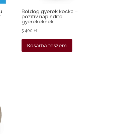
u
Boldog gyerek kocka –
r
pozitív napindító
gyerekeknek
5 400
Ft
Kosárba teszem