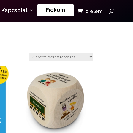
Fiókom
Kapcsolat
0 elem