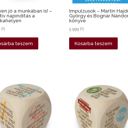
en jó a munkában is! –
Impulzusok – Martin Hajd
tív napindítás a
György és Bognár Nándo
kahelyen
könyve
0
Ft
5 999
Ft
osárba teszem
Kosárba teszem