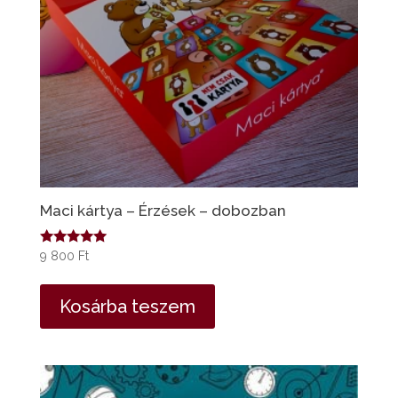
Maci kártya – Érzések – dobozban
Értékelés:
9 800
Ft
4.94
/ 5
Kosárba teszem