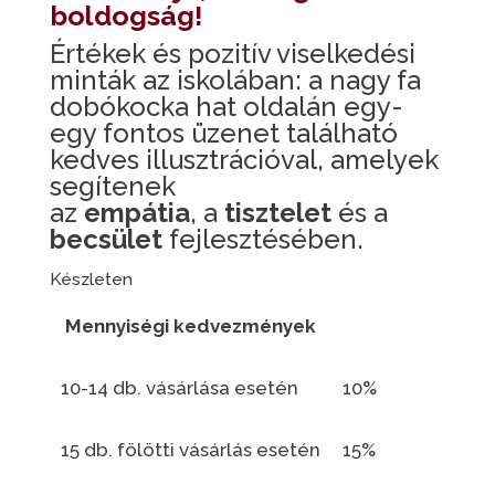
boldogság!
Értékek és pozitív viselkedési
minták az iskolában: a nagy fa
dobókocka hat oldalán egy-
egy fontos üzenet található
kedves illusztrációval, amelyek
segítenek
az
empátia
, a
tisztelet
és a
becsület
fejlesztésében.
Készleten
Mennyiségi kedvezmények
10-14 db. vásárlása esetén
10%
15 db. fölötti vásárlás esetén
15%