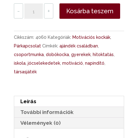
Boldog
-
+
Kosárba teszem
gyerek
kocka
-
Cikkszám:
4060
Kategóriák:
Motivációs kockák
,
pozitív
Párkapcsolat
Címkék:
ajándék családban
,
napindító
csoportmunka
,
dobókocka
,
gyerekek
,
hitoktatás
,
gyerekeknek
iskola
,
jócselekedetek
,
motiváció
,
napindító
,
mennyiség
társasjáték
Leírás
További információk
Vélemények (0)