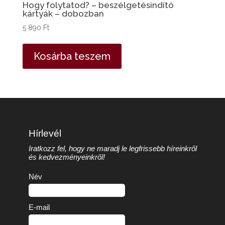
Hogy folytatod? – beszélgetésindító
kártyák – dobozban
5 890
Ft
Kosárba teszem
Hírlevél
Iratkozz fel, hogy ne maradj le legfrissebb híreinkről
és kedvezményeinkről!
Név
E-mail