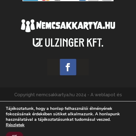
Copyright nemcsakkartya.hu 2024 - A weblapot és
webshopot üzemelteti az Ulzinger Kft., felelős kiadó:
Tájékoztatunk, hogy a honlap felhasználói élményének
Füzes Ádám.
fokozásának érdekében sütiket alkalmazunk. A honlapunk
használatával a tájékoztatásunkat tudomásul veszed.
Részletek
Kapcsolat
Elállási Nyilatkozat