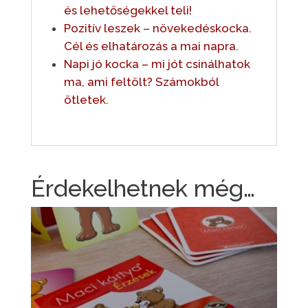
és lehetőségekkel teli!
Pozitív leszek – növekedéskocka.
Cél és elhatározás a mai napra.
Napi jó kocka – mi jót csinálhatok
ma, ami feltölt? Számokból
ötletek.
Érdekelhetnek még…