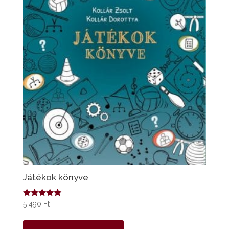
Játékok könyve
Értékelés:
5 490
Ft
5.00
/ 5