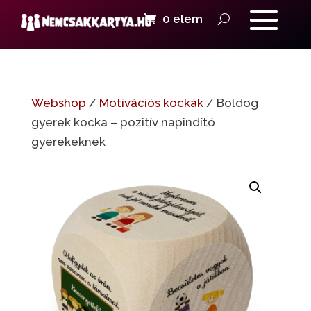
0 elem
Webshop
/
Motivációs kockák
/ Boldog
gyerek kocka – pozitív napindító
gyerekeknek