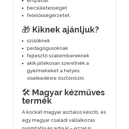
empátiát
becsületességet
felelősségérzetet.
🎁
Kiknek
ajánljuk?
szülőknek
pedagógusoknak
fejlesztő szakembereknek
akik játékosan szeretnék a
gyermekeket a helyes
viselkedésre ösztönözni.
🛠
Magyar kézműves
termék
A kockát magyar asztalos készíti, és
egy magyar családi vállalkozás
nyomtatja és adja ki – ezzel is