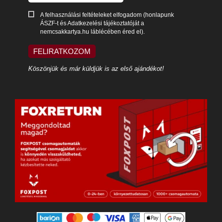
A felhasználási feltételeket elfogadom (honlapunk
ÁSZF-t és Adatkezelési tájékoztatóját a
nemcsakkartya.hu láblécében éred el).
FELIRATKOZOM
Köszönjük és már küldjük is az első ajándékot!