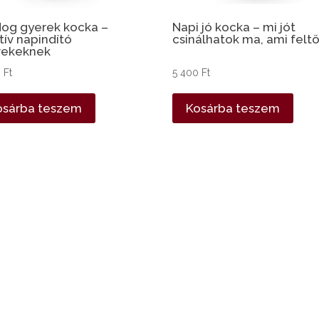
dog gyerek kocka –
Napi jó kocka – mi jót
tív napindító
csinálhatok ma, ami feltö
rekeknek
0
Ft
5 400
Ft
osárba teszem
Kosárba teszem