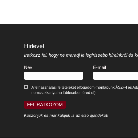
Hírlevél
Iratkozz fel, hogy ne maradj le legfrissebb híreinkről és
Név
E-mail
A felhasználási feltételeket elfogadom (honlapunk ÁSZF-t és Ada
nemcsakkartya.hu láblécében éred el).
FELIRATKOZOM
Köszönjük és már küldjük is az első ajándékot!