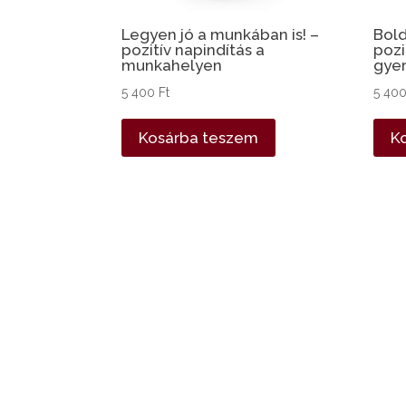
Legyen jó a munkában is! –
Bol
pozitív napindítás a
pozi
munkahelyen
gye
5 400
Ft
5 40
Kosárba teszem
K