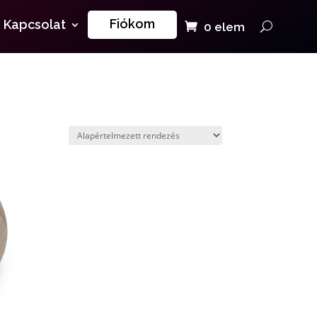
Fiókom
Kapcsolat
0 elem