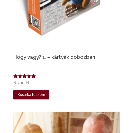
Hogy vagy? 1. – kártyák dobozban
Értékelés:
6 700
Ft
5.00
/ 5
Kosárba teszem