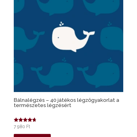
Bálnalégzés – 40 játékos légzőgyakorlat a
természetes légzésért
Értékelés:
7 980
Ft
4.50
/ 5