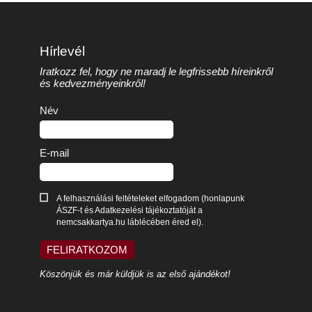
Hírlevél
Iratkozz fel, hogy ne maradj le legfrissebb híreinkről
és kedvezményeinkről!
Név
E-mail
A felhasználási feltételeket elfogadom (honlapunk
ÁSZF-t és Adatkezelési tájékoztatóját a
nemcsakkartya.hu láblécében éred el).
FELIRATKOZOM
Köszönjük és már küldjük is az első ajándékot!