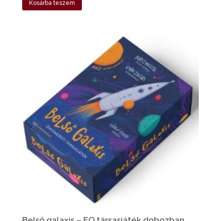
Kosárba teszem
Belső galaxis – EQ társasjáték dobozban