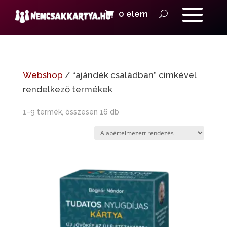
0 elem
Webshop
/ “ajándék családban” címkével
rendelkező termékek
1–9 termék, összesen 16 db