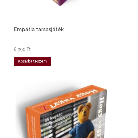
Empátia társasjáték
8 990
Ft
Kosárba teszem