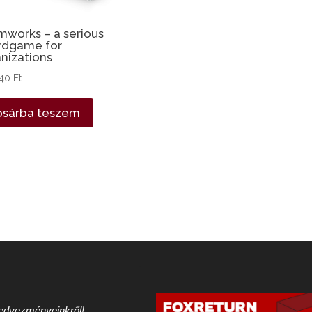
works – a serious
rdgame for
nizations
240
Ft
osárba teszem
 kedvezményeinkről!