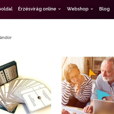
őoldal
Érzésvirág online
Webshop
Blog
Nándor