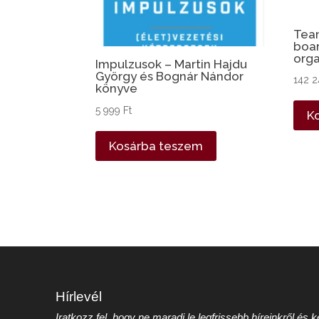
Team
boa
orga
Impulzusok – Martin Hajdu
György és Bognár Nándor
142 
könyve
5 999
Ft
K
Kosárba teszem
Hírlevél
Iratkozz fel, hogy ne maradj le legfrissebb híreinkről és