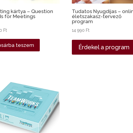
ing kártya – Question
Tudatos Nyugdíjas – onli
s for Meetings
életszakasz-tervező
program
50
Ft
14 990
Ft
osárba teszem
Érdekel a program