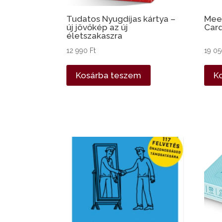
Tudatos Nyugdíjas kártya –
Meet
új jövőkép az új
Card
életszakaszra
12 990
Ft
19 0
Kosárba teszem
K