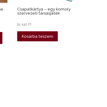
ne
Csapatkártya – egy komoly
szervezeti társasjáték
91 440
Ft
Kosárba teszem