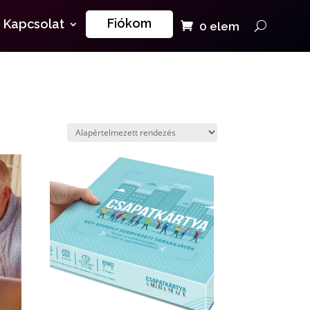
Fiókom
Kapcsolat
0 elem