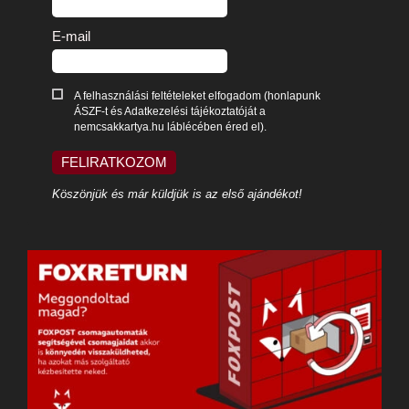
E-mail
A felhasználási feltételeket elfogadom (honlapunk
ÁSZF-t és Adatkezelési tájékoztatóját a
nemcsakkartya.hu láblécében éred el).
FELIRATKOZOM
Köszönjük és már küldjük is az első ajándékot!