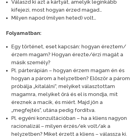
Válaszd ki azt a kártyát, amelyik leginkább
kifejezi, most hogyan érzed magad…
Milyen napod (milyen heted) volt…
Folyamatban:
Egy történet, eset kapcsán: hogyan éreztem/
érzem magam? Hogyan érezte/érzi magát a
másik személy?
Pl. párterápián – hogyan érzem magam én és
hogyan a párom a helyzetben? Először a párom
próbálja „kitalálni”, melyiket választottam
magamra, melyiket őrá és el is mondja, mit
éreznek a macik, és miért. Majd jön a
„megfejtés”, utána pedig fordítva.
Pl. egyéni konzultációban – ha a kliens nagyon
racionalizál – milyen érzés/ek volt/ak a
helyzetben? Miket érzett a kliens – válassza ki.