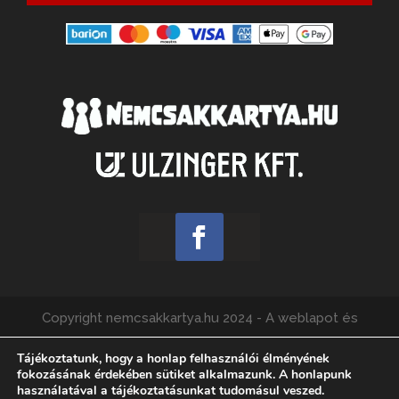
Copyright nemcsakkartya.hu 2024 - A weblapot és
webshopot üzemelteti az Ulzinger Kft., felelős kiadó:
Tájékoztatunk, hogy a honlap felhasználói élményének
Füzes Ádám.
fokozásának érdekében sütiket alkalmazunk. A honlapunk
használatával a tájékoztatásunkat tudomásul veszed.