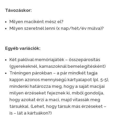
Távozáskor:
Milyen maciként mész el?
Milyen szeretnél lenni (x nap/hét/év múlva)?
Egyéb variációk:
Két paklival memóriajáték – összepárosítás
(gyerekeknél, kamaszoknál bemelegítésként)
Tréningen párokban – a pár mindkét tagja
kapjon azonos mennyiségű kártyalapot (pl. 5-5),
mindenki határozza meg, hogy a saját macijai
milyen érzéseket fejeznek ki, miből gondolja,
hogy azokat érzi a maci, majd vitassák meg
társukkal. (Lehet, hogy társuk más érzéseket –
is – lát a kártyákon?)