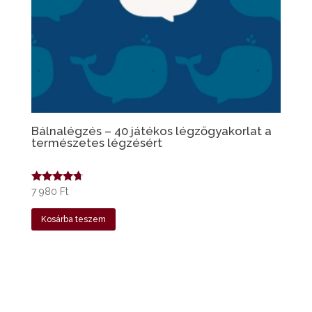
Bálnalégzés – 40 játékos légzőgyakorlat a
természetes légzésért
Értékelés:
7 980
Ft
4.50
/ 5
Kosárba teszem