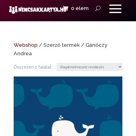
0 elem
Webshop
/ Szerző termék / Gánóczy
Andrea
Összesen 1 találat