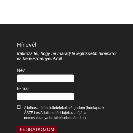
Hírlevél
Iratkozz fel, hogy ne maradj le legfrissebb híreinkről
és kedvezményeinkről!
Név
E-mail
A felhasználási feltételeket elfogadom (honlapunk
ÁSZF-t és Adatkezelési tájékoztatóját a
nemcsakkartya.hu láblécében éred el).
FELIRATKOZOM