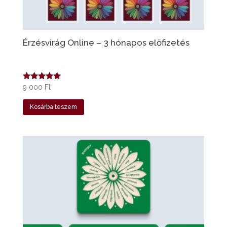
Érzésvirág Online – 3 hónapos előfizetés
Értékelés:
9 000
Ft
5.00
/ 5
Kosárba teszem