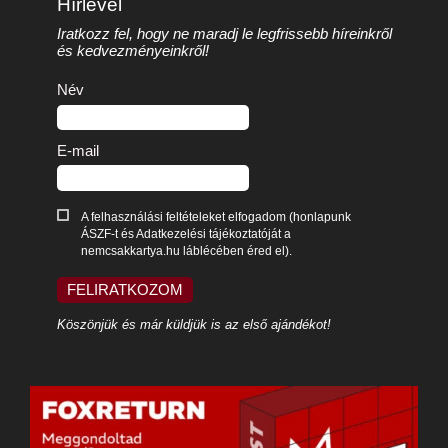
Hírlevél
Iratkozz fel, hogy ne maradj le legfrissebb híreinkről
és kedvezményeinkről!
Név
E-mail
A felhasználási feltételeket elfogadom (honlapunk
ÁSZF-t és Adatkezelési tájékoztatóját a
nemcsakkartya.hu láblécében éred el).
FELIRATKOZOM
Köszönjük és már küldjük is az első ajándékot!