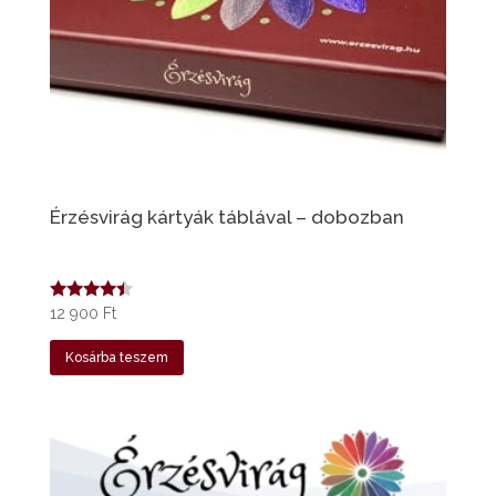
Érzésvirág kártyák táblával – dobozban
Értékelés:
12 900
Ft
4.25
/ 5
Kosárba teszem