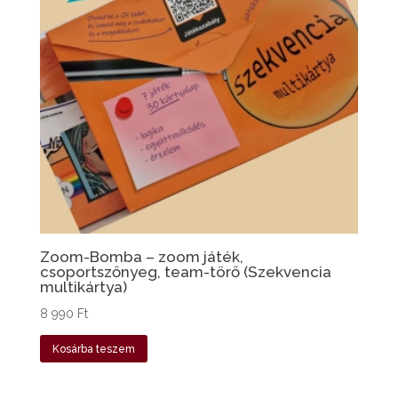
Zoom-Bomba – zoom játék,
csoportszőnyeg, team-törő (Szekvencia
multikártya)
8 990
Ft
Kosárba teszem