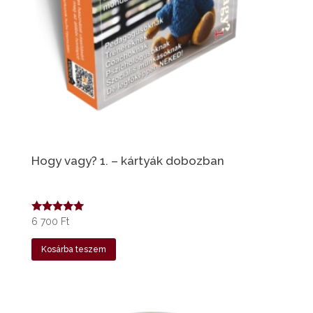
Hogy vagy? 1. – kártyák dobozban
Értékelés:
6 700
Ft
5.00
/ 5
Kosárba teszem