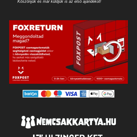
Köszönjük és már küldjük is az első ajándékot!