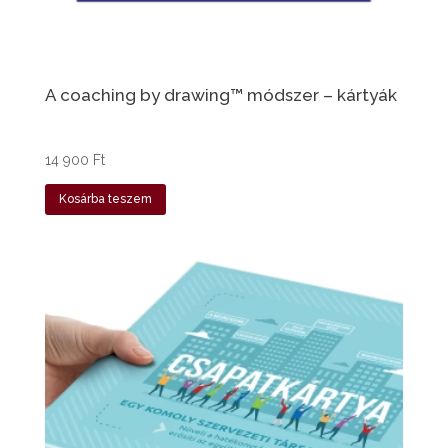
A coaching by drawing™ módszer – kártyák
14 900
Ft
Kosárba teszem