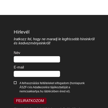
Hírlevél
Iratkozz fel, hogy ne maradj le legfrissebb híreinkről
és kedvezményeinkről!
Név
E-mail
A felhasználási feltételeket elfogadom (honlapunk
ÁSZF-t és Adatkezelési tájékoztatóját a
nemcsakkartya.hu láblécében éred el).
FELIRATKOZOM