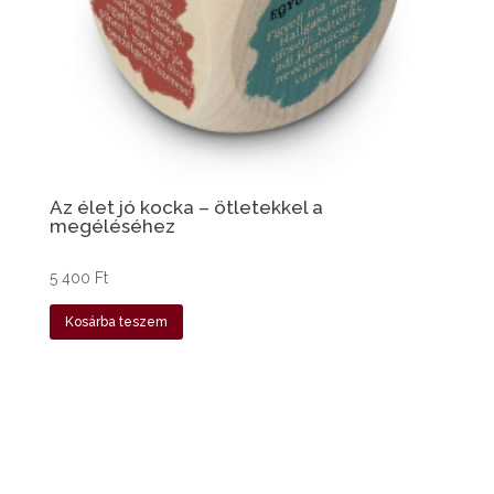
Az élet jó kocka – ötletekkel a
megéléséhez
5 400
Ft
Kosárba teszem