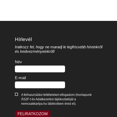
Hírlevél
Iratkozz fel, hogy ne maradj le legfrissebb híreinkről
és kedvezményeinkről!
Név
E-mail
A felhasználási feltételeket elfogadom (honlapunk
ÁSZF-t és Adatkezelési tájékoztatóját a
nemcsakkartya.hu láblécében éred el).
FELIRATKOZOM