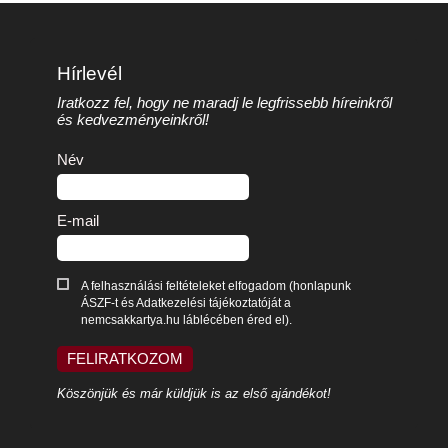
Hírlevél
Iratkozz fel, hogy ne maradj le legfrissebb híreinkről
és kedvezményeinkről!
Név
E-mail
A felhasználási feltételeket elfogadom (honlapunk
ÁSZF-t és Adatkezelési tájékoztatóját a
nemcsakkartya.hu láblécében éred el).
FELIRATKOZOM
Köszönjük és már küldjük is az első ajándékot!