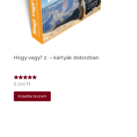
Hogy vagy? 2. – kártyák dobozban
Értékelés:
6 700
Ft
5.00
/ 5
Kosárba teszem