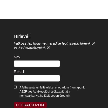
Hírlevél
Iratkozz fel, hogy ne maradj le legfrissebb híreinkről
és kedvezményeinkről!
Név
E-mail
A felhasználási feltételeket elfogadom (honlapunk
ÁSZF-t és Adatkezelési tájékoztatóját a
nemcsakkartya.hu láblécében éred el).
FELIRATKOZOM