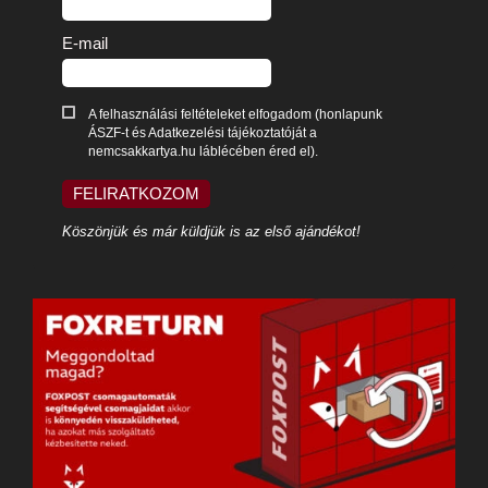
E-mail
A felhasználási feltételeket elfogadom (honlapunk
ÁSZF-t és Adatkezelési tájékoztatóját a
nemcsakkartya.hu láblécében éred el).
FELIRATKOZOM
Köszönjük és már küldjük is az első ajándékot!