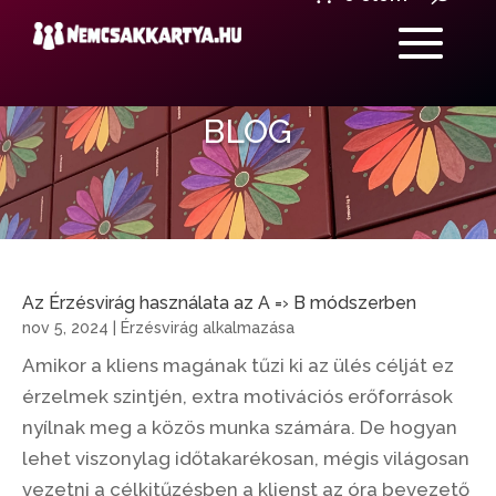
BLOG
Az Érzésvirág használata az A =› B módszerben
nov 5, 2024
|
Érzésvirág alkalmazása
Amikor a kliens magának tűzi ki az ülés célját ez
érzelmek szintjén, extra motivációs erőforrások
nyílnak meg a közös munka számára. De hogyan
lehet viszonylag időtakarékosan, mégis világosan
vezetni a célkitűzésben a klienst az óra bevezető