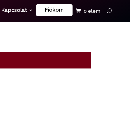
Fiókom
Kapcsolat
0 elem