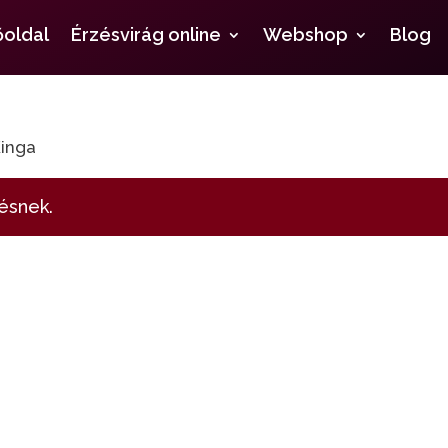
őoldal
Érzésvirág online
Webshop
Blog
Kinga
ésnek.