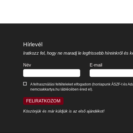
Hírlevél
Iratkozz fel, hogy ne maradj le legfrissebb híreinkről és
Név
E-mail
A felhasználási feltételeket elfogadom (honlapunk ÁSZF-t és Ada
nemcsakkartya.hu láblécében éred el).
FELIRATKOZOM
Köszönjük és már küldjük is az első ajándékot!