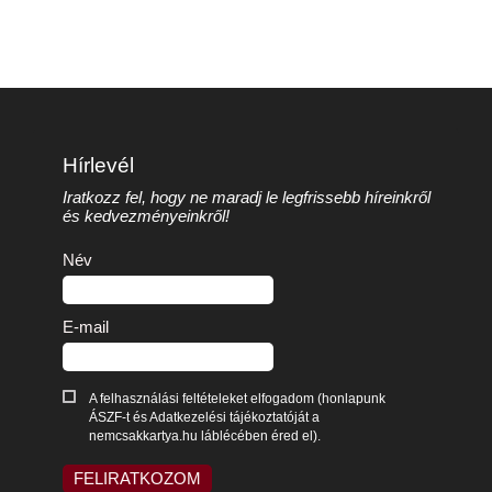
Hírlevél
Iratkozz fel, hogy ne maradj le legfrissebb híreinkről
és kedvezményeinkről!
Név
E-mail
A felhasználási feltételeket elfogadom (honlapunk
ÁSZF-t és Adatkezelési tájékoztatóját a
nemcsakkartya.hu láblécében éred el).
FELIRATKOZOM