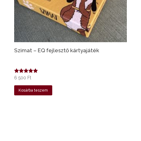
Szimat – EQ fejlesztő kártyajáték
Értékelés:
6 500
Ft
5.00
/ 5
Kosárba teszem