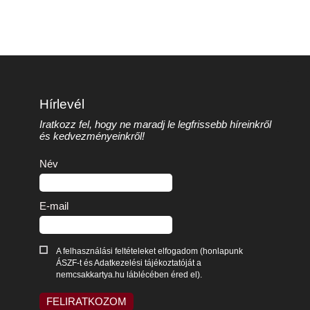
Hírlevél
Iratkozz fel, hogy ne maradj le legfrissebb híreinkről
és kedvezményeinkről!
Név
E-mail
A felhasználási feltételeket elfogadom (honlapunk
ÁSZF-t és Adatkezelési tájékoztatóját a
nemcsakkartya.hu láblécében éred el).
FELIRATKOZOM