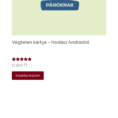
Végtelen kártya – Hodász Andrástól
Értékelés:
11 900
Ft
5.00
/ 5
Kosárba teszem